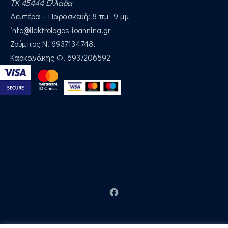
ΤΚ 45444 Ελλάδα
Δευτέρα – Παρασκευή: 8 πμ- 9 μμ
Email:
info@ilektrologos-ioannina.gr
Τηλέφωνα:
Ζούμπος Ν. 6937134748,
Καρκανάκης Φ. 6937206592
Νέο παράθυρο