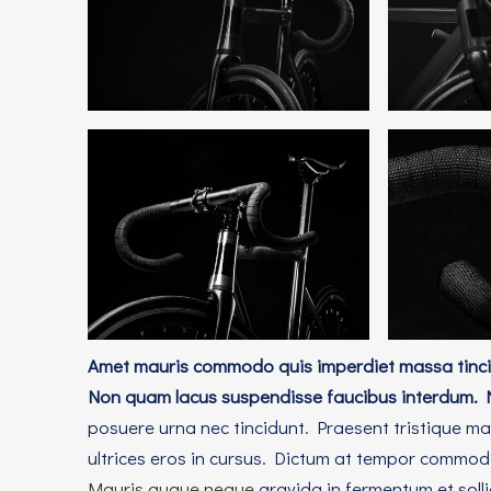
Amet mauris commodo quis imperdiet massa tincid
Non quam lacus suspendisse faucibus interdum. 
posuere urna nec tincidunt. Praesent tristique ma
ultrices eros in cursus. Dictum at tempor commodo 
Mauris augue neque
gravida in fermentum et soll