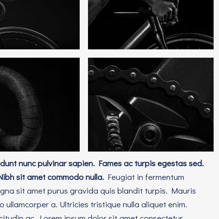
unt nunc pulvinar sapien. Fames ac turpis egestas sed.
Nibh sit amet commodo nulla.
Feugiat in fermentum
gna sit amet purus gravida quis blandit turpis. Mauris
ullamcorper a. Ultricies tristique nulla aliquet enim.
icitudin ac. Lorem ipsum dolor sit amet consectetur