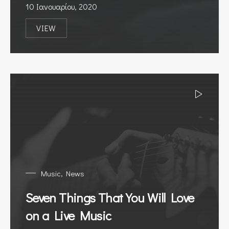
10 Ιανουαρίου, 2020
VIEW
ALL YOU NEED TO KNOW ABOUT STREAMING MU
Music
,
News
Seven Things That You Will Love
on a Live Music