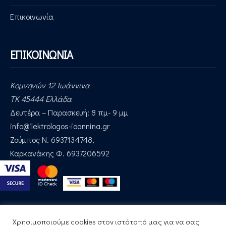
Επικοινωνία
ΕΠΙΚΟΙΝΩΝΙΑ
Κομνηνών 12 Ιωάννινα
ΤΚ 45444 Ελλάδα
Δευτέρα – Παρασκευή: 8 πμ- 9 μμ
Email:
info@ilektrologos-ioannina.gr
Τηλέφωνα:
Ζούμπος Ν. 6937134748,
Καρκανάκης Φ. 6937206592
Χρησιμοποιούμε cookies στον ιστότοπό μας για να σας