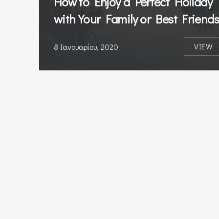
How to Enjoy a Perfect Holiday
with Your Family or Best Friends
VIEW
8 Ιανουαρίου, 2020
HOW T