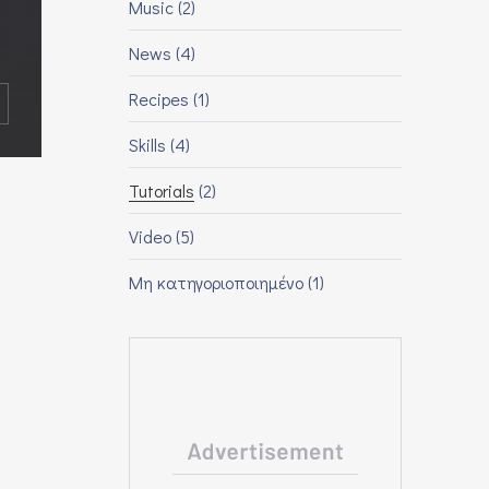
Music
(2)
News
(4)
Recipes
(1)
T FRIENDS
OST BEAUTIFUL HOME DECORATION IN THE STYLE OF PR
Skills
(4)
Tutorials
(2)
Video
(5)
Μη κατηγοριοποιημένο
(1)