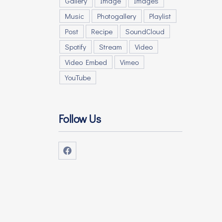
Gallery
Image
Images
Music
Photogallery
Playlist
Post
Recipe
SoundCloud
Spotify
Stream
Video
Video Embed
Vimeo
YouTube
Follow Us
Νέο παράθυρο