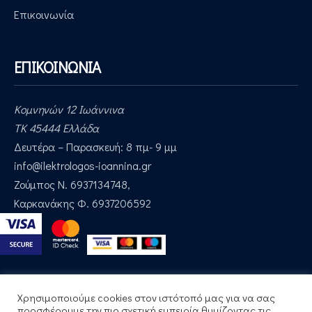
Επικοινωνία
ΕΠΙΚΟΙΝΩΝΙΑ
Κομνηνών 12 Ιωάννινα
ΤΚ 45444 Ελλάδα
Δευτέρα – Παρασκευή: 8 πμ- 9 μμ
Email:
info@ilektrologos-ioannina.gr
Τηλέφωνα:
Ζούμπος Ν. 6937134748,
Καρκανάκης Φ. 6937206592
Χρησιμοποιούμε cookies στον ιστότοπό μας για να σας
προσφέρουμε την πιο σχετική εμπειρία θυμίζοντας τις